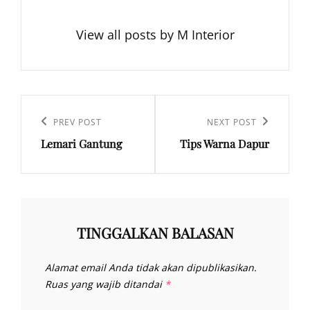
View all posts by M Interior
Navigasi
pos
Previous
PREV POST
Next
NEXT POST
Lemari Gantung
Tips Warna Dapur
Post
Post
TINGGALKAN BALASAN
Alamat email Anda tidak akan dipublikasikan.
Ruas yang wajib ditandai
*