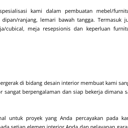
pesialisasi kami dalam pembuatan mebel/furnit
, dipan/ranjang, lemari bawah tangga. Termasuk j
/cubical, meja resepsionis dan keperluan furnit
rgerak di bidang desain interior membuat kami san
ior sangat berpengalaman dan siap bekerja dimana s
imal untuk proyek yang Anda percayakan pada ka
ada setiap elemen interior Anda dan pelayanan gara