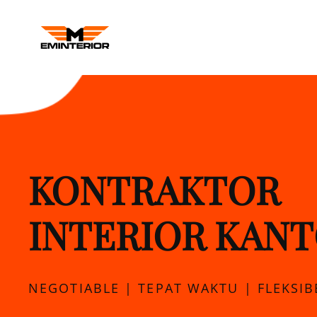
M INTERIOR
Kontraktor Interior Kantor Balikp
KONTRAKTOR
INTERIOR KAN
NEGOTIABLE | TEPAT WAKTU | FLEKSIB