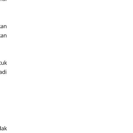
kan
kan
tuk
adi
dak