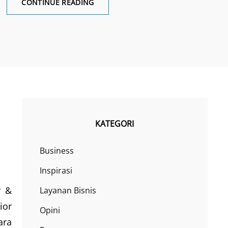
CUBICAL
CONTINUE READING
MEJA
KERJA
KATEGORI
Business
Inspirasi
r &
Layanan Bisnis
ior
Opini
ara