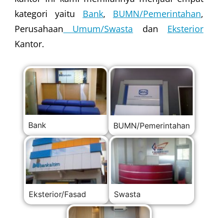
kategori yaitu
Bank
,
BUMN/Pemerintahan
,
Perusahaan
Umum/Swasta
dan
Eksterior
Kantor.
Bank
BUMN/Pemerintahan
Eksterior/Fasad
Swasta