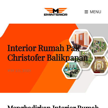
MENU
Interior Rumah Pak
Christofer Balikpapan
POSTED
MEI 23, 2026
ON
Menghadirkan Interior Rumah