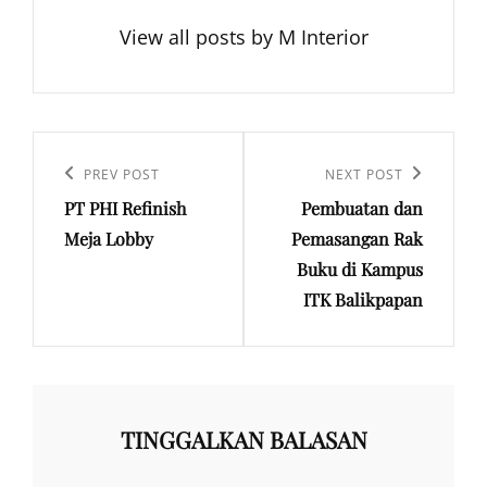
View all posts by M Interior
Navigasi
pos
Previous
PREV POST
Next
NEXT POST
PT PHI Refinish
Pembuatan dan
Post
Post
Meja Lobby
Pemasangan Rak
Buku di Kampus
ITK Balikpapan
TINGGALKAN BALASAN