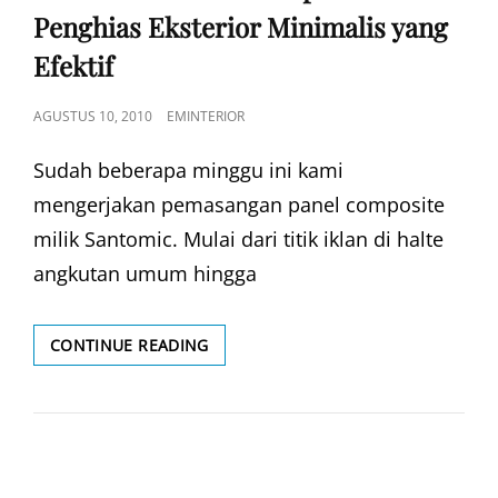
Penghias Eksterior Minimalis yang
Efektif
POSTED
AGUSTUS 10, 2010
EMINTERIOR
ON
Sudah beberapa minggu ini kami
mengerjakan pemasangan panel composite
milik Santomic. Mulai dari titik iklan di halte
angkutan umum hingga
ALUMINIUM
CONTINUE READING
PANEL
COMPOSITE
:
PENGHIAS
EKSTERIOR
MINIMALIS