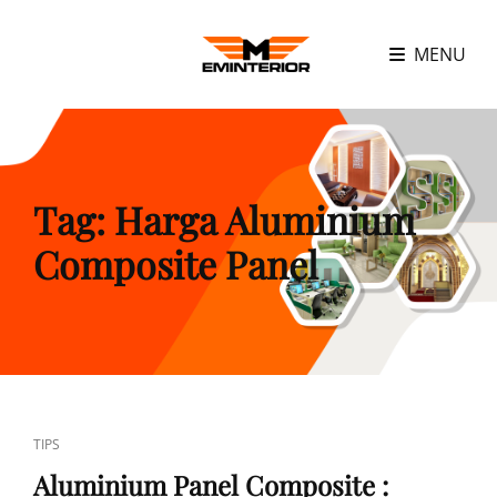
MENU
Tag:
Harga Aluminium
Composite Panel
CAT
TIPS
LINKS
Aluminium Panel Composite :