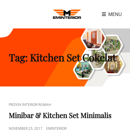
MENU
Tag:
Kitchen Set Cokelat
CAT
PROYEK INTERIOR RUMAH
LINKS
Minibar & Kitchen Set Minimalis
POSTED
NOVEMBER 25, 2017
EMINTERIOR