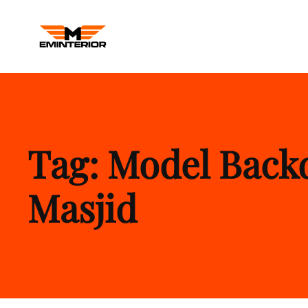
M INTERIOR
Kontraktor Interior Kantor Balikp
Tag:
Model Back
Masjid