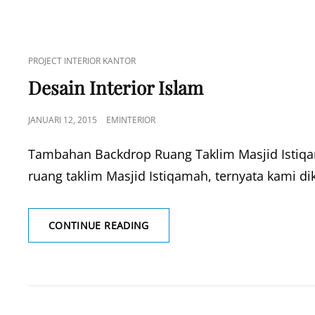
CAT
PROJECT INTERIOR KANTOR
LINKS
Desain Interior Islam
POSTED
JANUARI 12, 2015
EMINTERIOR
ON
Tambahan Backdrop Ruang Taklim Masjid Istiqa
ruang taklim Masjid Istiqamah, ternyata kami di
DESAIN
CONTINUE READING
INTERIOR
ISLAM