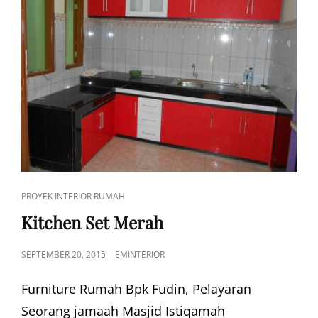
CAT
PROYEK INTERIOR RUMAH
LINKS
Kitchen Set Merah
POSTED
SEPTEMBER 20, 2015
EMINTERIOR
ON
Furniture Rumah Bpk Fudin, Pelayaran
Seorang jamaah Masjid Istiqamah