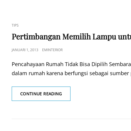
CAT
TIPS
LINKS
Pertimbangan Memilih Lampu un
POSTED
JANUARI 1, 2013
EMINTERIOR
ON
Pencahayaan Rumah Tidak Bisa Dipilih Sembara
dalam rumah karena berfungsi sebagai sumber
PERTIMBANGAN
CONTINUE READING
MEMILIH
LAMPU
UNTUK
RUMAH