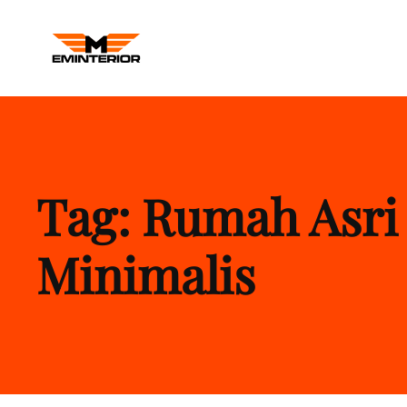
M INTERIOR
Kontraktor Interior Kantor Balikp
Tag:
Rumah Asri
Minimalis