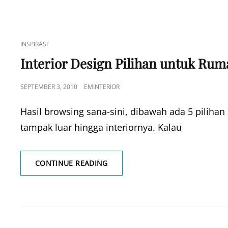
CAT
INSPIRASI
LINKS
Interior Design Pilihan untuk Rum
POSTED
SEPTEMBER 3, 2010
EMINTERIOR
ON
Hasil browsing sana-sini, dibawah ada 5 pilihan
tampak luar hingga interiornya. Kalau
INTERIOR
CONTINUE READING
DESIGN
PILIHAN
UNTUK
RUMAH
MINIMALIS