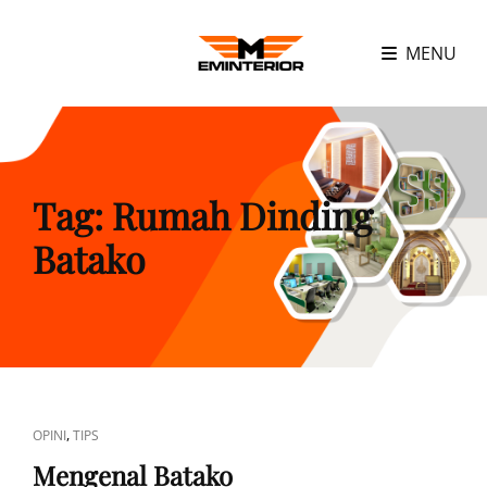
MENU
Tag:
Rumah Dinding
Batako
CAT
,
OPINI
TIPS
LINKS
Mengenal Batako