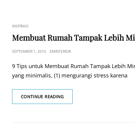
CAT
INSPIRASI
LINKS
Membuat Rumah Tampak Lebih Mi
POSTED
SEPTEMBER 1, 2010
EMINTERIOR
ON
9 Tips untuk Membuat Rumah Tampak Lebih Mi
yang minimalis, (1) mengurangi stress karena
MEMBUAT
CONTINUE READING
RUMAH
TAMPAK
LEBIH
MINIMALIS