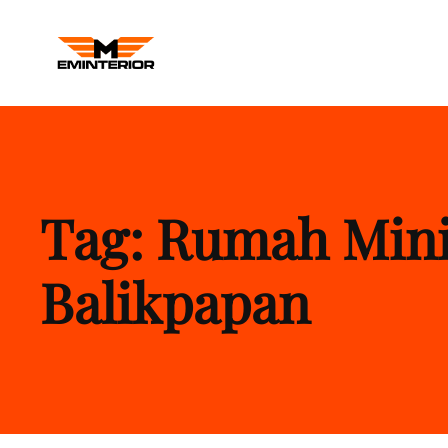
M INTERIOR
Kontraktor Interior Kantor Balikp
Tag:
Rumah Mini
Balikpapan