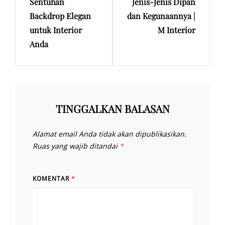
Sentuhan
Jenis-Jenis Dipan
Post
Post
Backdrop Elegan
dan Kegunaannya |
untuk Interior
M Interior
Anda
TINGGALKAN BALASAN
Alamat email Anda tidak akan dipublikasikan.
Ruas yang wajib ditandai
*
KOMENTAR
*