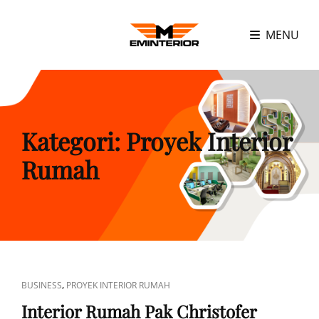
MENU
Kategori:
Proyek Interior
Rumah
CAT
,
BUSINESS
PROYEK INTERIOR RUMAH
LINKS
Interior Rumah Pak Christofer