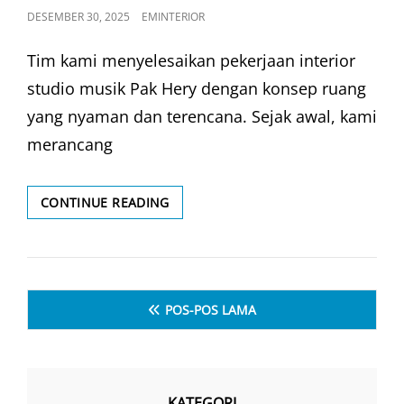
POSTED
DESEMBER 30, 2025
EMINTERIOR
ON
Tim kami menyelesaikan pekerjaan interior
studio musik Pak Hery dengan konsep ruang
yang nyaman dan terencana. Sejak awal, kami
merancang
INTERIOR
CONTINUE READING
STUDIO
PAK
HERY
–
Navigasi
GROGOT
POS-POS LAMA
pos
KATEGORI