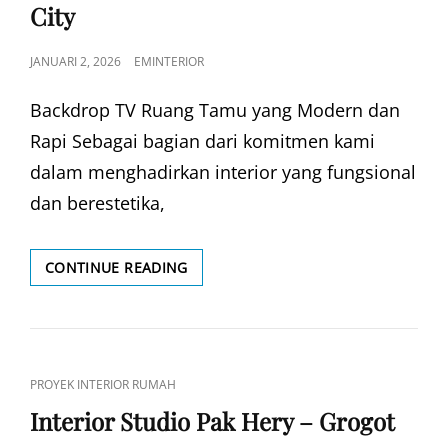
City
POSTED
JANUARI 2, 2026
EMINTERIOR
ON
Backdrop TV Ruang Tamu yang Modern dan
Rapi Sebagai bagian dari komitmen kami
dalam menghadirkan interior yang fungsional
dan berestetika,
INTERIOR
CONTINUE READING
RUMAH
PAK
FANDY
–
GRAND
CAT
PROYEK INTERIOR RUMAH
CITY
LINKS
Interior Studio Pak Hery – Grogot