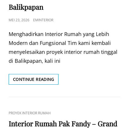
Balikpapan
POSTED
MEI 23, 2026
EMINTERIOR
ON
Menghadirkan Interior Rumah yang Lebih
Modern dan Fungsional Tim kami kembali
menyelesaikan proyek interior rumah tinggal
di Balikpapan, kali ini
INTERIOR
CONTINUE READING
RUMAH
PAK
CHRISTOFER
BALIKPAPAN
CAT
PROYEK INTERIOR RUMAH
LINKS
Interior Rumah Pak Fandy – Grand