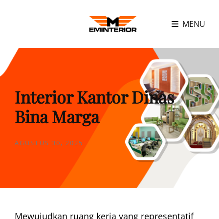
MENU
Interior Kantor Dinas
Bina Marga
POSTED
AGUSTUS 30, 2025
ON
Mewujudkan ruang kerja yang representatif