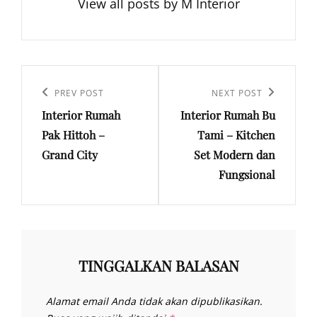
View all posts by M Interior
Navigasi
pos
Previous
PREV POST
Next
NEXT POST
Interior Rumah
Interior Rumah Bu
Post
Post
Pak Hittoh –
Tami – Kitchen
Grand City
Set Modern dan
Fungsional
TINGGALKAN BALASAN
Alamat email Anda tidak akan dipublikasikan.