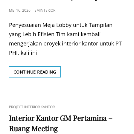
POSTED
MEI 16, 2026
EMINTERIOR
ON
Penyesuaian Meja Lobby untuk Tampilan
yang Lebih Efisien Tim kami kembali
mengerjakan proyek interior kantor untuk PT
PHI, kali ini
PT
CONTINUE READING
PHI
REFINISH
MEJA
LOBBY
CAT
PROJECT INTERIOR KANTOR
LINKS
Interior Kantor GM Pertamina –
Ruang Meeting