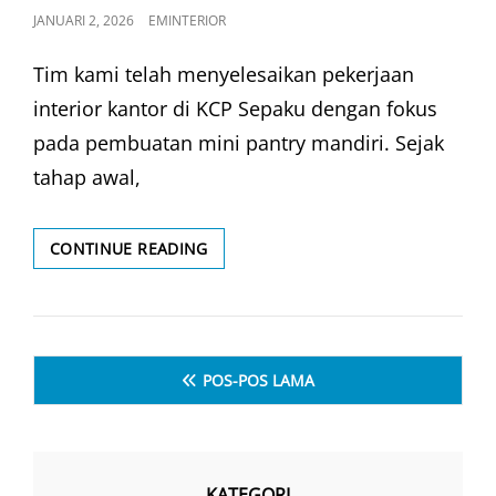
POSTED
JANUARI 2, 2026
EMINTERIOR
ON
Tim kami telah menyelesaikan pekerjaan
interior kantor di KCP Sepaku dengan fokus
pada pembuatan mini pantry mandiri. Sejak
tahap awal,
INTERIOR
CONTINUE READING
KANTOR
MINI
PANTRY
–
Navigasi
MANDIRI
POS-POS LAMA
KCP
pos
SEPAKU
KATEGORI