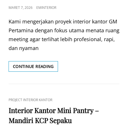
POSTED
MARET 7, 2026
EMINTERIOR
ON
Kami mengerjakan proyek interior kantor GM
Pertamina dengan fokus utama menata ruang
meeting agar terlihat lebih profesional, rapi,
dan nyaman
INTERIOR
CONTINUE READING
KANTOR
GM
PERTAMINA
–
RUANG
CAT
PROJECT INTERIOR KANTOR
MEETING
LINKS
Interior Kantor Mini Pantry –
Mandiri KCP Sepaku