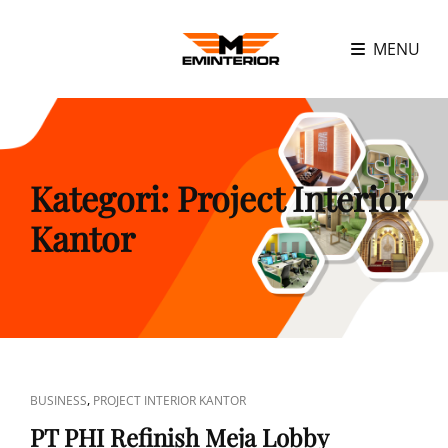
MENU
Kategori:
Project Interior
Kantor
CAT
,
BUSINESS
PROJECT INTERIOR KANTOR
LINKS
PT PHI Refinish Meja Lobby