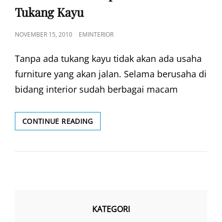
Tukang Kayu
POSTED
NOVEMBER 15, 2010
EMINTERIOR
ON
Tanpa ada tukang kayu tidak akan ada usaha
furniture yang akan jalan. Selama berusaha di
bidang interior sudah berbagai macam
BISNIS
CONTINUE READING
INTERIOR:
TIPS
MEMILIH
TUKANG
KAYU
KATEGORI