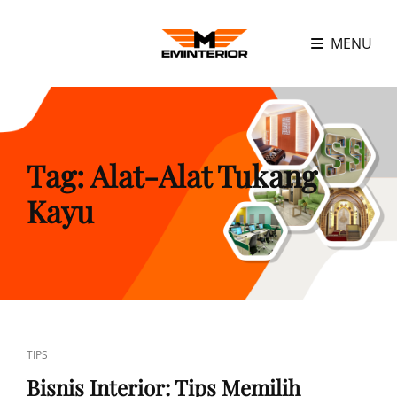
MENU
Tag:
Alat-Alat Tukang
Kayu
CAT
TIPS
LINKS
Bisnis Interior: Tips Memilih