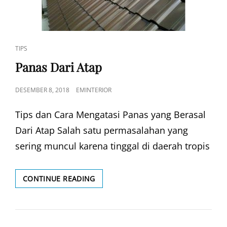
CAT
TIPS
LINKS
Panas Dari Atap
POSTED
DESEMBER 8, 2018
EMINTERIOR
ON
Tips dan Cara Mengatasi Panas yang Berasal
Dari Atap Salah satu permasalahan yang
sering muncul karena tinggal di daerah tropis
PANAS
CONTINUE READING
DARI
ATAP