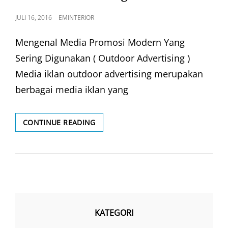
POSTED
JULI 16, 2016
EMINTERIOR
ON
Mengenal Media Promosi Modern Yang
Sering Digunakan ( Outdoor Advertising )
Media iklan outdoor advertising merupakan
berbagai media iklan yang
OUTDOOR
CONTINUE READING
ADVERTISING
KATEGORI