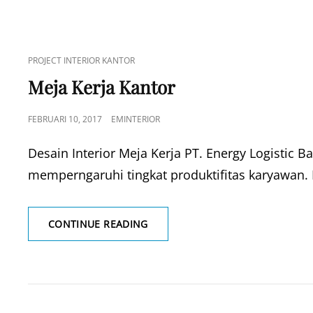
CAT
PROJECT INTERIOR KANTOR
LINKS
Meja Kerja Kantor
POSTED
FEBRUARI 10, 2017
EMINTERIOR
ON
Desain Interior Meja Kerja PT. Energy Logistic
memperngaruhi tingkat produktifitas karyawan. 
MEJA
CONTINUE READING
KERJA
KANTOR