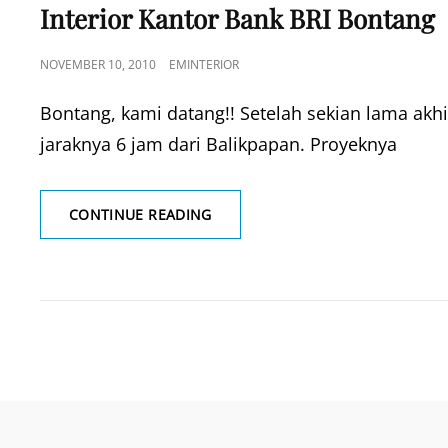
LINKS
Interior Kantor Bank BRI Bontang
POSTED
NOVEMBER 10, 2010
EMINTERIOR
ON
Bontang, kami datang!! Setelah sekian lama akhir
jaraknya 6 jam dari Balikpapan. Proyeknya
INTERIOR
CONTINUE READING
KANTOR
BANK
BRI
BONTANG