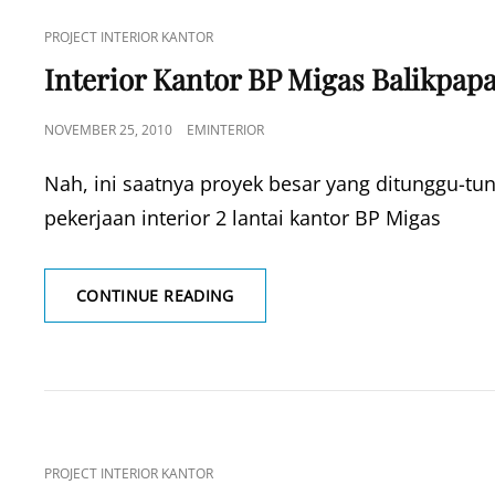
CAT
PROJECT INTERIOR KANTOR
LINKS
Interior Kantor BP Migas Balikpap
POSTED
NOVEMBER 25, 2010
EMINTERIOR
ON
Nah, ini saatnya proyek besar yang ditunggu-tu
pekerjaan interior 2 lantai kantor BP Migas
INTERIOR
CONTINUE READING
KANTOR
BP
MIGAS
BALIKPAPAN
CAT
PROJECT INTERIOR KANTOR