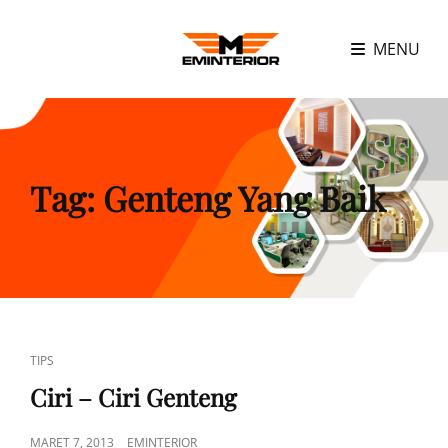
MENU
Tag:
Genteng Yang Baik
CAT
TIPS
LINKS
Ciri – Ciri Genteng
POSTED
MARET 7, 2013
EMINTERIOR