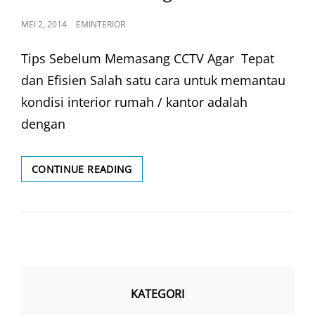
POSTED
MEI 2, 2014
EMINTERIOR
ON
Tips Sebelum Memasang CCTV Agar Tepat
dan Efisien Salah satu cara untuk memantau
kondisi interior rumah / kantor adalah
dengan
SEBELUM
CONTINUE READING
MEMASANG
CCTV
KATEGORI