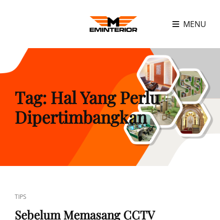
MENU
Tag:
Hal Yang Perlu
Dipertimbangkan
CAT
TIPS
LINKS
Sebelum Memasang CCTV