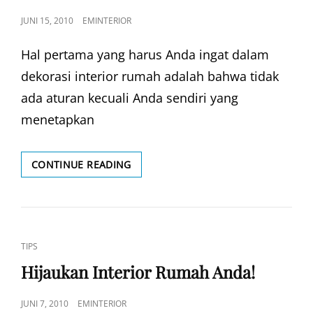
POSTED
JUNI 15, 2010
EMINTERIOR
ON
Hal pertama yang harus Anda ingat dalam
dekorasi interior rumah adalah bahwa tidak
ada aturan kecuali Anda sendiri yang
menetapkan
LANGKAH
CONTINUE READING
DASAR
MERENCANAKAN
INTERIOR
RUMAH
ANDA
CAT
TIPS
LINKS
Hijaukan Interior Rumah Anda!
POSTED
JUNI 7, 2010
EMINTERIOR