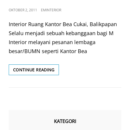
POSTED
OKTOBER 2, 2011
EMINTERIOR
ON
Interior Ruang Kantor Bea Cukai, Balikpapan
Selalu menjadi sebuah kebanggaan bagi M
Interior melayani pesanan lembaga
besar/BUMN seperti Kantor Bea
INTERIOR
CONTINUE READING
KANTOR
BEA
CUKAI
KATEGORI