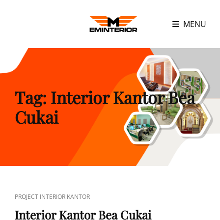
MENU
Tag:
Interior Kantor Bea
Cukai
CAT
PROJECT INTERIOR KANTOR
LINKS
Interior Kantor Bea Cukai