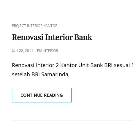
CAT
PROJECT INTERIOR KANTOR
LINKS
Renovasi Interior Bank
POSTED
JULI 28, 2011
EMINTERIOR
ON
Renovasi Interior 2 Kantor Unit Bank BRI sesuai
setelah BRI Samarinda,
RENOVASI
CONTINUE READING
INTERIOR
BANK