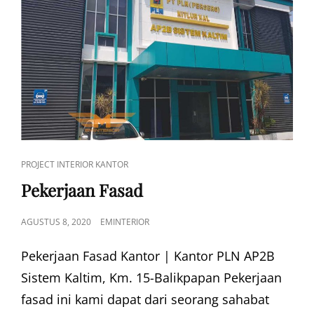
CAT
PROJECT INTERIOR KANTOR
LINKS
Pekerjaan Fasad
POSTED
AGUSTUS 8, 2020
EMINTERIOR
ON
Pekerjaan Fasad Kantor | Kantor PLN AP2B
Sistem Kaltim, Km. 15-Balikpapan Pekerjaan
fasad ini kami dapat dari seorang sahabat