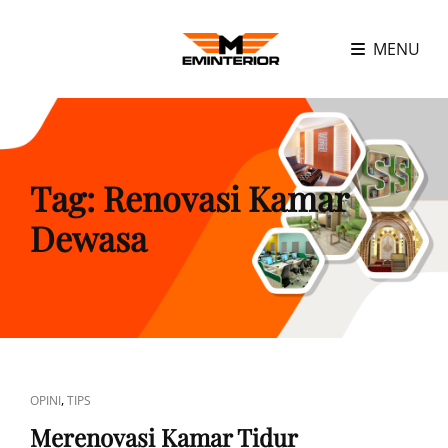
MENU
Tag:
Renovasi Kamar
Dewasa
CAT
,
OPINI
TIPS
LINKS
Merenovasi Kamar Tidur