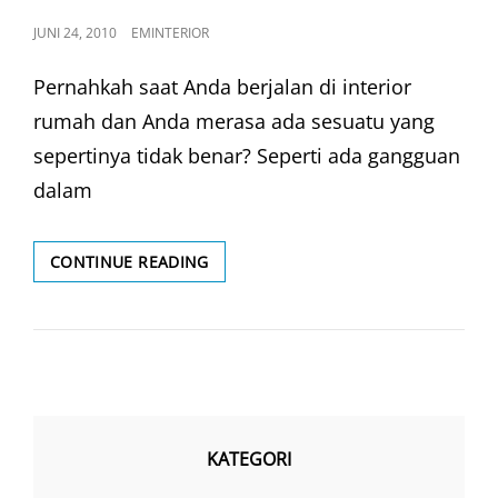
POSTED
JUNI 24, 2010
EMINTERIOR
ON
Pernahkah saat Anda berjalan di interior
rumah dan Anda merasa ada sesuatu yang
sepertinya tidak benar? Seperti ada gangguan
dalam
MENGATUR
CONTINUE READING
FURNITURE
INTERIOR
RUMAH
ANDA
KATEGORI