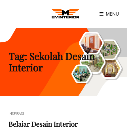
MENU
Tag:
Sekolah Desain
Interior
CAT
INSPIRASI
LINKS
Belajar Desain Interior