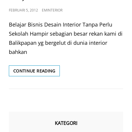
POSTED
FEBRUARI 5, 2012
EMINTERIOR
ON
Belajar Bisnis Desain Interior Tanpa Perlu
Sekolah Hampir sebagian besar rekan kami di
Balikpapan yg bergelut di dunia interior
bahkan
BELAJAR
CONTINUE READING
DESAIN
INTERIOR
KATEGORI