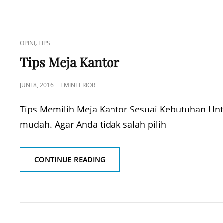
CAT
,
OPINI
TIPS
LINKS
Tips Meja Kantor
POSTED
JUNI 8, 2016
EMINTERIOR
ON
Tips Memilih Meja Kantor Sesuai Kebutuhan Un
mudah. Agar Anda tidak salah pilih
TIPS
CONTINUE READING
MEJA
KANTOR