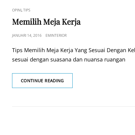
CAT
,
OPINI
TIPS
LINKS
Memilih Meja Kerja
POSTED
JANUARI 14, 2016
EMINTERIOR
ON
Tips Memilih Meja Kerja Yang Sesuai Dengan K
sesuai dengan suasana dan nuansa ruangan
MEMILIH
CONTINUE READING
MEJA
KERJA