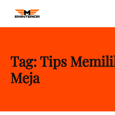
M INTERIOR
Kontraktor Interior Kantor Balikp
Tag:
Tips Memili
Meja