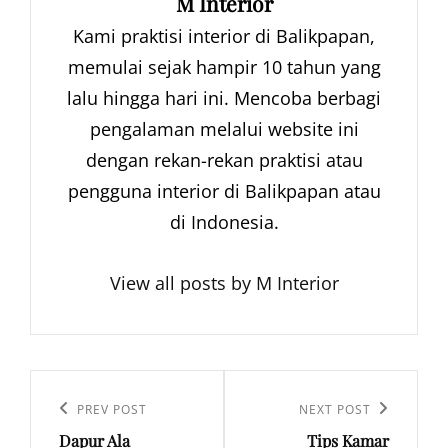
Author:
M Interior
Kami praktisi interior di Balikpapan,
memulai sejak hampir 10 tahun yang
lalu hingga hari ini. Mencoba berbagi
pengalaman melalui website ini
dengan rekan-rekan praktisi atau
pengguna interior di Balikpapan atau
di Indonesia.
View all posts by M Interior
Navigasi
pos
Previous
PREV POST
Next
NEXT POST
Dapur Ala
Tips Kamar
Post
Post