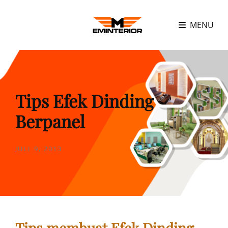
MENU
Tips Efek Dinding
Berpanel
POSTED
JULI 9, 2013
ON
Tips membuat Efek Dinding