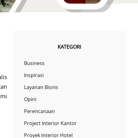
KATEGORI
Business
Inspirasi
lis
tan
Layanan Bisnis
ami
Opini
Perencanaan
Project Interior Kantor
i
Proyek Interior Hotel