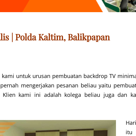
s | Polda Kaltim, Balikpapan
i kami untuk urusan pembuatan backdrop TV minima
i pernah mengerjakan pesanan beliau yaitu pembua
Klien kami ini adalah kolega beliau juga dan k
Har
itu