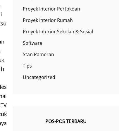
a
Proyek Interior Pertokoan
i
Proyek Interior Rumah
gsu
Proyek Interior Sekolah & Sosial
an
Software
t
Stan Pameran
uk
Tips
ih
Uncategorized
les
nai
 TV
tuk
POS-POS TERBARU
nya