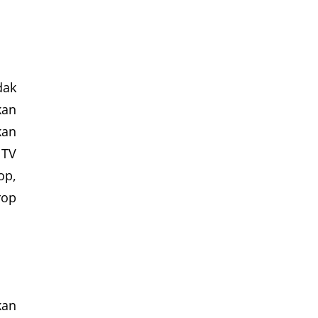
dak
kan
kan
 TV
op,
rop
kan