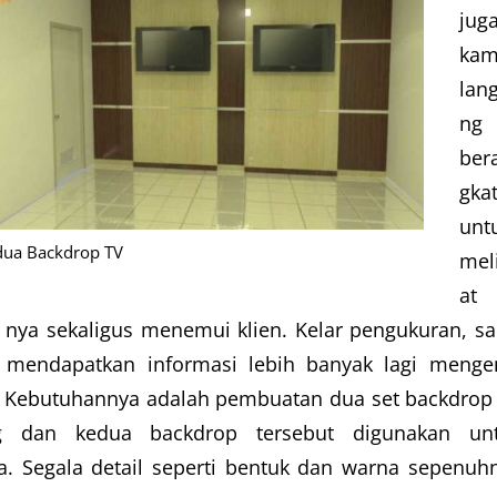
jug
kam
lan
ng
ber
gka
unt
dua Backdrop TV
mel
at
nya sekaligus menemui klien. Kelar pengukuran, sa
k mendapatkan informasi lebih banyak lagi menge
. Kebutuhannya adalah pembuatan dua set backdrop
ng dan kedua backdrop tersebut digunakan un
a. Segala detail seperti bentuk dan warna sepenuh