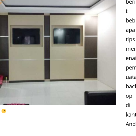
ber
t
beb
apa
tips
me
ena
pe
uat
bac
op 
di
i
kan
And