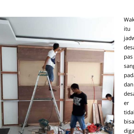
Wak
itu
jad
des
pas
san
pad
dan
des
er
tida
bis
dig