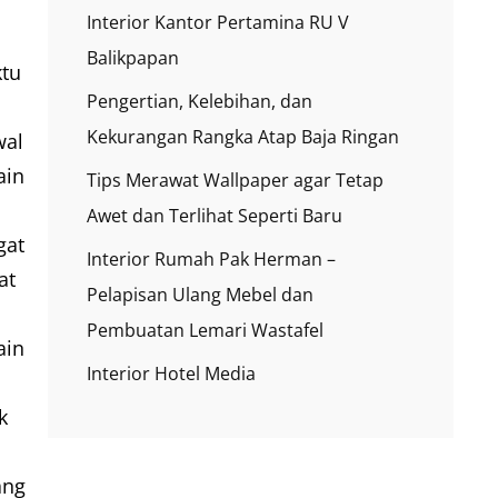
Interior Kantor Pertamina RU V
Balikpapan
tu
Pengertian, Kelebihan, dan
Kekurangan Rangka Atap Baja Ringan
wal
ain
Tips Merawat Wallpaper agar Tetap
Awet dan Terlihat Seperti Baru
gat
Interior Rumah Pak Herman –
at
Pelapisan Ulang Mebel dan
Pembuatan Lemari Wastafel
ain
Interior Hotel Media
k
a
ang