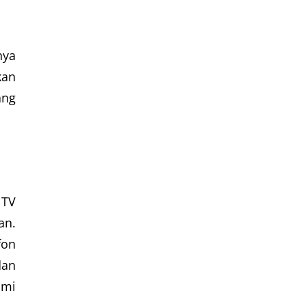
nya
kan
ang
 TV
an.
fon
dan
ami