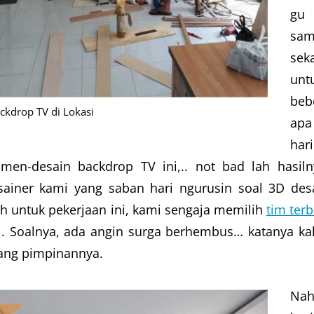
gu
sam
seka
unt
beb
kdrop TV di Lokasi
apa
hari
men-desain backdrop TV ini,.. not bad lah hasiln
iner kami yang saban hari ngurusin soal 3D des
ah untuk pekerjaan ini, kami sengaja memilih
tim terb
. Soalnya, ada angin surga berhembus… katanya ka
uang pimpinannya.
Nah