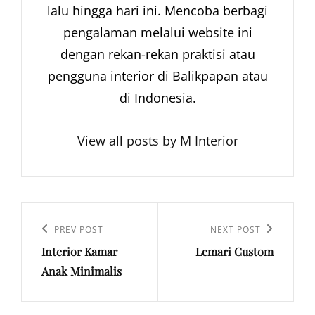
lalu hingga hari ini. Mencoba berbagi
pengalaman melalui website ini
dengan rekan-rekan praktisi atau
pengguna interior di Balikpapan atau
di Indonesia.
View all posts by M Interior
Navigasi
pos
Previous
PREV POST
Next
NEXT POST
Interior Kamar
Lemari Custom
Post
Post
Anak Minimalis