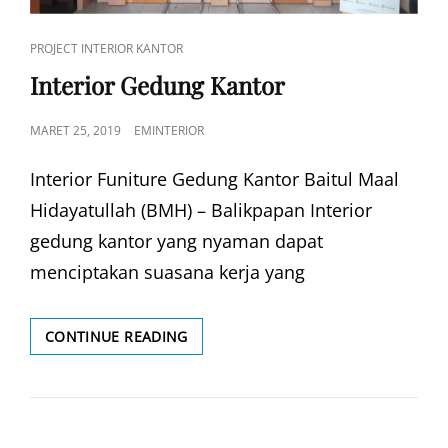
CAT
PROJECT INTERIOR KANTOR
LINKS
Interior Gedung Kantor
POSTED
MARET 25, 2019
EMINTERIOR
ON
Interior Funiture Gedung Kantor Baitul Maal
Hidayatullah (BMH) – Balikpapan Interior
gedung kantor yang nyaman dapat
menciptakan suasana kerja yang
INTERIOR
CONTINUE READING
GEDUNG
KANTOR