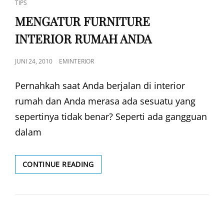
CAT
TIPS
LINKS
MENGATUR FURNITURE
INTERIOR RUMAH ANDA
POSTED
JUNI 24, 2010
EMINTERIOR
ON
Pernahkah saat Anda berjalan di interior
rumah dan Anda merasa ada sesuatu yang
sepertinya tidak benar? Seperti ada gangguan
dalam
MENGATUR
CONTINUE READING
FURNITURE
INTERIOR
RUMAH
ANDA