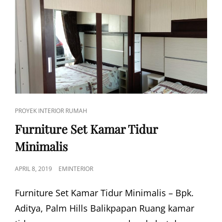
CAT
PROYEK INTERIOR RUMAH
LINKS
Furniture Set Kamar Tidur
Minimalis
POSTED
APRIL 8, 2019
EMINTERIOR
ON
Furniture Set Kamar Tidur Minimalis – Bpk.
Aditya, Palm Hills Balikpapan Ruang kamar