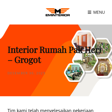
MENU
Interior Rumah Pak Heri
– Grogot
POSTED
DESEMBER 30, 2025
ON
Tim kami telah menyelesaikan pekerjaan