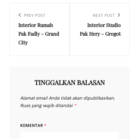
Navigasi
pos
Previous
PREV POST
Next
NEXT POST
Interior Rumah
Interior Studio
Post
Post
Pak Fadly – Grand
Pak Hery – Grogot
City
TINGGALKAN BALASAN
Alamat email Anda tidak akan dipublikasikan.
Ruas yang wajib ditandai
*
KOMENTAR
*