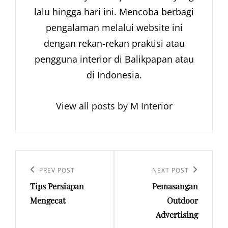
lalu hingga hari ini. Mencoba berbagi
pengalaman melalui website ini
dengan rekan-rekan praktisi atau
pengguna interior di Balikpapan atau
di Indonesia.
View all posts by M Interior
Navigasi
pos
Previous
PREV POST
Next
NEXT POST
Tips Persiapan
Pemasangan
Post
Post
Mengecat
Outdoor
Advertising