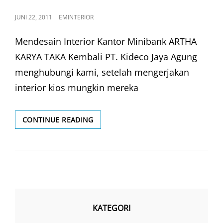
POSTED
JUNI 22, 2011
EMINTERIOR
ON
Mendesain Interior Kantor Minibank ARTHA
KARYA TAKA Kembali PT. Kideco Jaya Agung
menghubungi kami, setelah mengerjakan
interior kios mungkin mereka
INTERIOR
CONTINUE READING
KANTOR
KECIL
KATEGORI