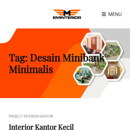
MENU
Tag:
Desain Minibank
Minimalis
CAT
PROJECT INTERIOR KANTOR
LINKS
Interior Kantor Kecil