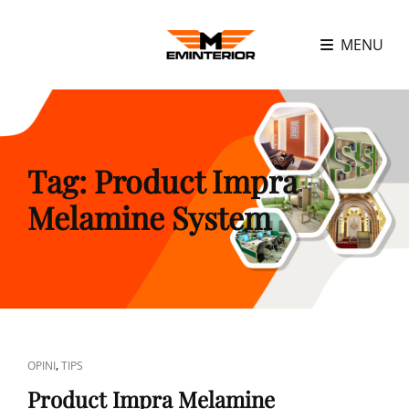
MENU
Tag:
Product Impra
Melamine System
CAT
,
OPINI
TIPS
LINKS
Product Impra Melamine