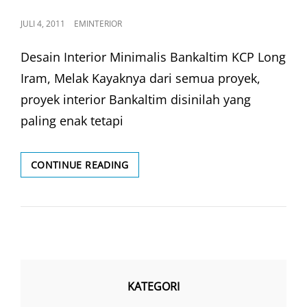
POSTED
JULI 4, 2011
EMINTERIOR
ON
Desain Interior Minimalis Bankaltim KCP Long
Iram, Melak Kayaknya dari semua proyek,
proyek interior Bankaltim disinilah yang
paling enak tetapi
INTERIOR
CONTINUE READING
MINIMALIS
BANKALTIM
KATEGORI