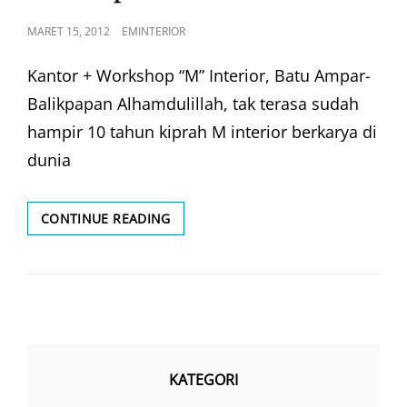
POSTED
MARET 15, 2012
EMINTERIOR
ON
Kantor + Workshop “M” Interior, Batu Ampar-
Balikpapan Alhamdulillah, tak terasa sudah
hampir 10 tahun kiprah M interior berkarya di
dunia
WORKSHOP
CONTINUE READING
KANTOR
EMINTERIOR
KATEGORI