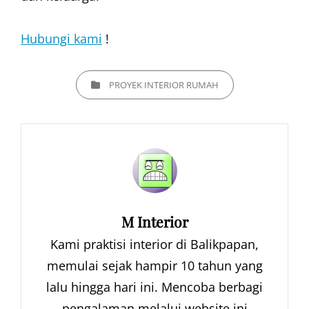
Hubungi kami
!
CATEGORIES
PROYEK INTERIOR RUMAH
Author:
M Interior
Kami praktisi interior di Balikpapan,
memulai sejak hampir 10 tahun yang
lalu hingga hari ini. Mencoba berbagi
pengalaman melalui website ini