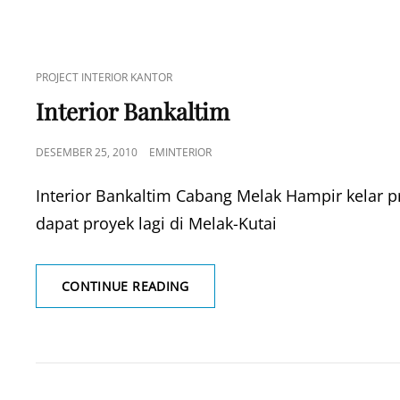
CAT
PROJECT INTERIOR KANTOR
LINKS
Interior Bankaltim
POSTED
DESEMBER 25, 2010
EMINTERIOR
ON
Interior Bankaltim Cabang Melak Hampir kelar pr
dapat proyek lagi di Melak-Kutai
INTERIOR
CONTINUE READING
BANKALTIM