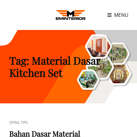
MENU
Tag:
Material Dasar
Kitchen Set
CAT
,
OPINI
TIPS
LINKS
Bahan Dasar Material