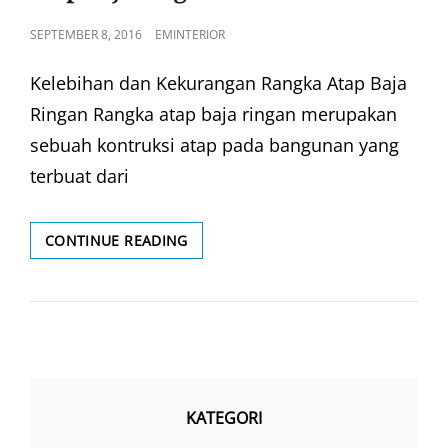
POSTED
SEPTEMBER 8, 2016
EMINTERIOR
ON
Kelebihan dan Kekurangan Rangka Atap Baja
Ringan Rangka atap baja ringan merupakan
sebuah kontruksi atap pada bangunan yang
terbuat dari
ATAP
CONTINUE READING
BAJA
RINGAN
KATEGORI