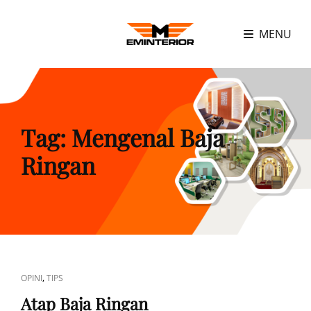
MENU
Tag:
Mengenal Baja
Ringan
CAT
,
OPINI
TIPS
LINKS
Atap Baja Ringan