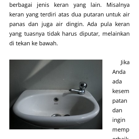
berbagai jenis keran yang lain. Misalnya
keran yang terdiri atas dua putaran untuk air
panas dan juga air dingin. Ada pula keran
yang tuasnya tidak harus diputar, melainkan
di tekan ke bawah.
Jika
Anda
ada
kesem
patan
dan
ingin
memp