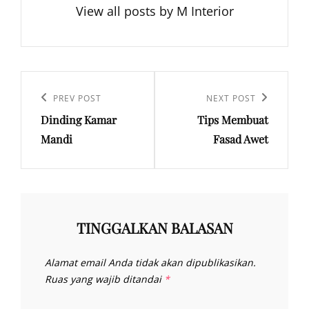
View all posts by M Interior
Navigasi
pos
Previous
PREV POST
Next
NEXT POST
Dinding Kamar
Tips Membuat
Post
Post
Mandi
Fasad Awet
TINGGALKAN BALASAN
Alamat email Anda tidak akan dipublikasikan.
Ruas yang wajib ditandai
*