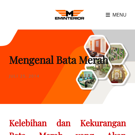
MENU
Mengenal Bata Merah
POSTED
JULI 25, 2014
ON
Kelebihan dan Kekurangan