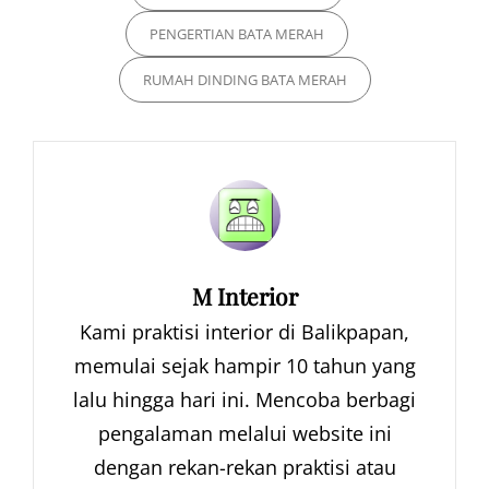
PENGERTIAN BATA MERAH
RUMAH DINDING BATA MERAH
Author:
M Interior
Kami praktisi interior di Balikpapan,
memulai sejak hampir 10 tahun yang
lalu hingga hari ini. Mencoba berbagi
pengalaman melalui website ini
dengan rekan-rekan praktisi atau