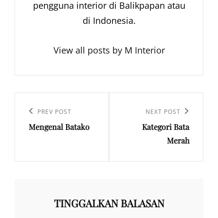
pengguna interior di Balikpapan atau
di Indonesia.
View all posts by M Interior
Navigasi
pos
Previous
PREV POST
Next
NEXT POST
Mengenal Batako
Kategori Bata
Post
Post
Merah
TINGGALKAN BALASAN