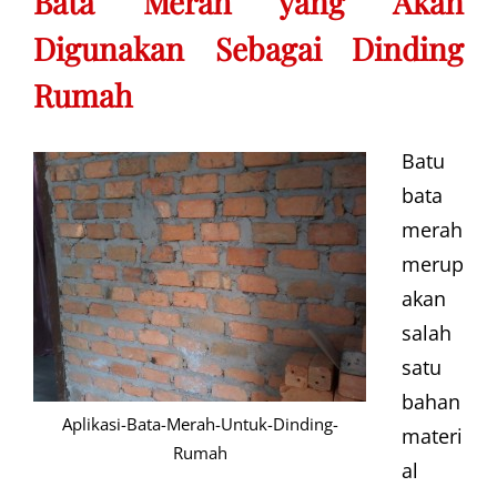
Bata Merah yang Akan
Digunakan Sebagai Dinding
Rumah
Batu
bata
merah
merup
akan
salah
satu
bahan
Aplikasi-Bata-Merah-Untuk-Dinding-
materi
Rumah
al