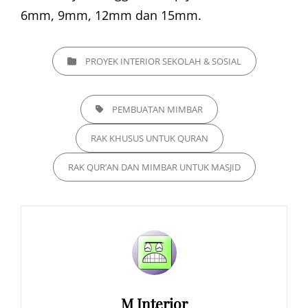
6mm, 9mm, 12mm dan 15mm.
CATEGORIES
PROYEK INTERIOR SEKOLAH & SOSIAL
TAGS,
PEMBUATAN MIMBAR
RAK KHUSUS UNTUK QURAN
RAK QUR’AN DAN MIMBAR UNTUK MASJID
Author:
M Interior