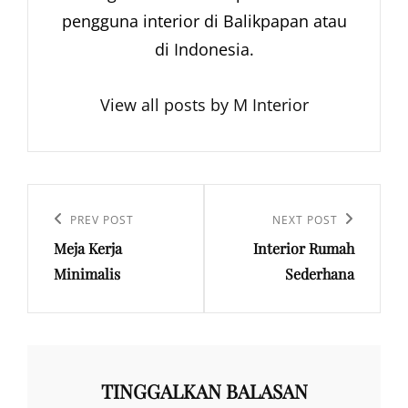
pengguna interior di Balikpapan atau
di Indonesia.
View all posts by M Interior
Navigasi
pos
Previous
PREV POST
Next
NEXT POST
Meja Kerja
Interior Rumah
Post
Post
Minimalis
Sederhana
TINGGALKAN BALASAN