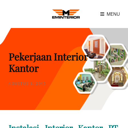
MENU
Pekerjaan Interior
Kantor
POSTED
AGUSTUS 8, 2015
ON
Instalasi Interior Kantor PT.