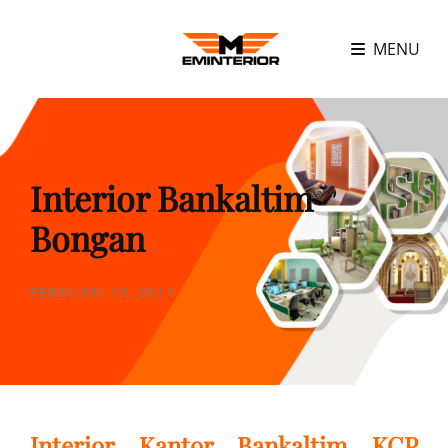
MENU
Interior Bankaltim
Bongan
POSTED
FEBRUARI 15, 2011
ON
Interior Kantor Bankaltim KCP